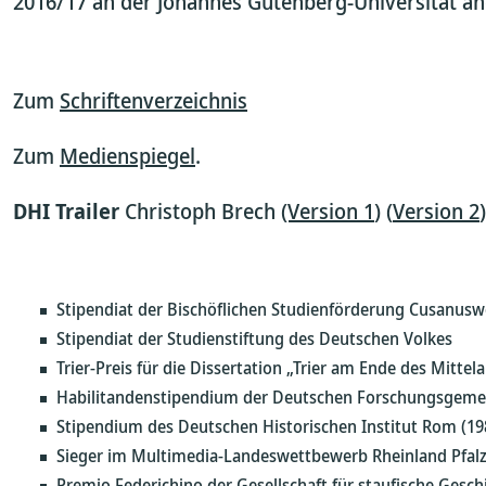
2016/17 an der Johannes Gutenberg-Universität a
Zum
Schriftenverzeichnis
Zum
Medienspiegel
.
DHI Trailer
Christoph Brech
(Version 1
) (
Version 2
)
Stipendiat der Bischöflichen Studienförderung Cusanusw
Stipendiat der Studienstiftung des Deutschen Volkes
Trier-Preis für die Dissertation „Trier am Ende des Mittela
Habilitandenstipendium der Deutschen Forschungsgemei
Stipendium des Deutschen Historischen Institut Rom (19
Sieger im Multimedia-Landeswettbewerb Rheinland Pfalz „
Premio Federichino der Gesellschaft für staufische Gesch