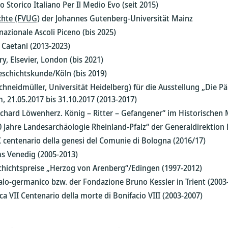
to Storico Italiano Per Il Medio Evo (seit 2015)
chte (FVUG)
der Johannes Gutenberg-Universität Mainz
nazionale Ascoli Piceno (bis 2025)
 Caetani (2013-2023)
y, Elsevier, London (bis 2021)
eschichtskunde/Köln (bis 2019)
chneidmüller, Universität Heidelberg) für die Ausstellung „Die Päp
 21.05.2017 bis 31.10.2017 (2013-2017)
Richard Löwenherz. König – Ritter – Gefangener“ im Historischen
0 Jahre Landesarchäologie Rheinland-Pfalz“ der Generaldirektion 
IX centenario della genesi del Comunie di Bologna (2016/17)
s Venedig (2005-2013)
schichtspreise „Herzog von Arenberg“/Edingen (1997-2012)
talo-germanico bzw. der Fondazione Bruno Kessler in Trient (2003
a VII Centenario della morte di Bonifacio VIII (2003-2007)