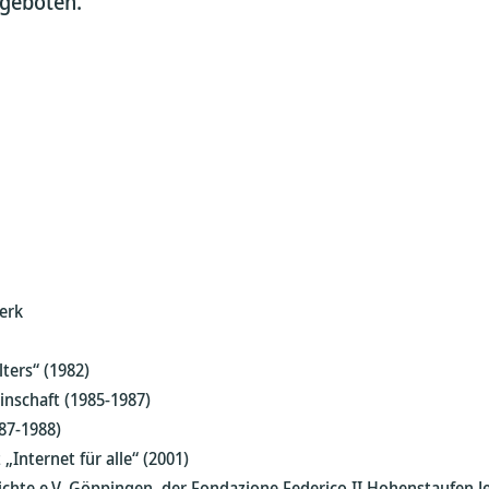
ngeboten.
erk
lters“ (1982)
nschaft (1985-1987)
87-1988)
Internet für alle“ (2001)
ichte e.V. Göppingen, der Fondazione Federico II Hohenstaufen J