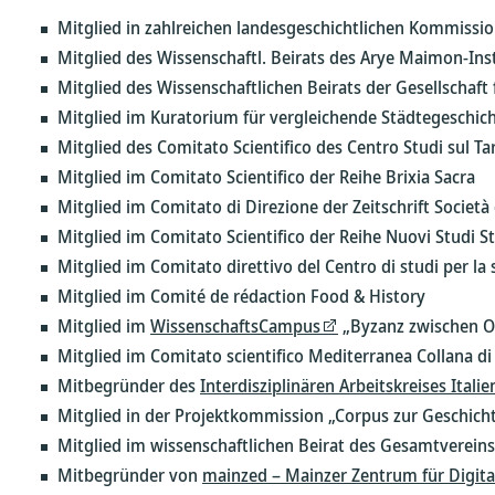
Mitglied in zahlreichen landesgeschichtlichen Kommissi
Mitglied des Wissenschaftl. Beirats des Arye Maimon-Insti
Mitglied des Wissenschaftlichen Beirats der Gesellschaft
Mitglied im Kuratorium für vergleichende Städtegeschic
Mitglied des Comitato Scientifico des Centro Studi sul T
Mitglied im Comitato Scientifico der Reihe Brixia Sacra
Mitglied im Comitato di Direzione der Zeitschrift Società 
Mitglied im Comitato Scientifico der Reihe Nuovi Studi St
Mitglied im Comitato direttivo del Centro di studi per la
Mitglied im Comité de rédaction Food & History
Mitglied im
WissenschaftsCampus
„Byzanz zwischen Or
Mitglied im Comitato scientifico Mediterranea Collana di st
Mitbegründer des
Interdisziplinären Arbeitskreises Itali
Mitglied in der Projektkommission „Corpus zur Geschichte
Mitglied im wissenschaftlichen Beirat des Gesamtvereins 
Mitbegründer von
mainzed – Mainzer Zentrum für Digital